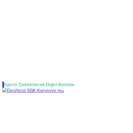
İlginizi Çekebilecek Diğer Konular