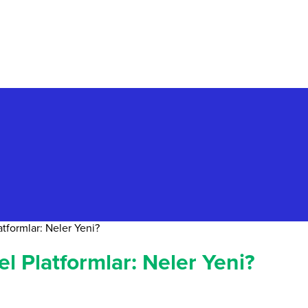
atformlar: Neler Yeni?
el Platformlar: Neler Yeni?