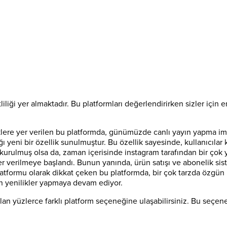
liği yer almaktadır. Bu platformları değerlendirirken sizler için en
klere yer verilen bu platformda, günümüzde canlı yayın yapma imka
ığı yeni bir özellik sunulmuştur. Bu özellik sayesinde, kullanıcılar k
urulmuş olsa da, zaman içerisinde instagram tarafından bir çok y
yer verilmeye başlandı. Bunun yanında, ürün satışı ve abonelik sis
tformu olarak dikkat çeken bu platformda, bir çok tarzda özgün içe
çin yenilikler yapmaya devam ediyor.
olan yüzlerce farklı platform seçeneğine ulaşabilirsiniz. Bu seçen