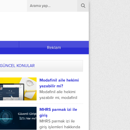
Reklam
GÜNCEL KONULAR
Modafinil aile hekimi
yazabilir mi?
Modafinil aile hekimi
yazabilir mi, modafinil
hangi doktor yazar ve
modafinil kimler yazabilir
MHRS parmak izi ile
gibi sorular hakkında
giriş
detaylı bilgilendiriyoruz.
MHRS parmak izi ile
Aile hekimleri...
giriş işlemleri hakkında