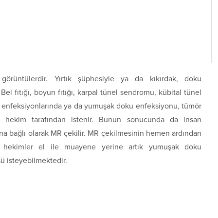
 görüntülerdir. Yırtık şüphesiyle ya da kıkırdak, doku
l fıtığı, boyun fıtığı, karpal tünel sendromu, kübital tünel
k enfeksiyonlarında ya da yumuşak doku enfeksiyonu, tümör
li hekim tarafından istenir. Bunun sonucunda da insan
na bağlı olarak MR çekilir. MR çekilmesinin hemen ardından
e hekimler el ile muayene yerine artık yumuşak doku
 isteyebilmektedir.