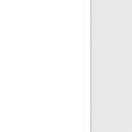
talep edilebilir kısaca bu
yazımızda bahsederek
sizi bilgilendireceğiz.
MHRS Endodonti...