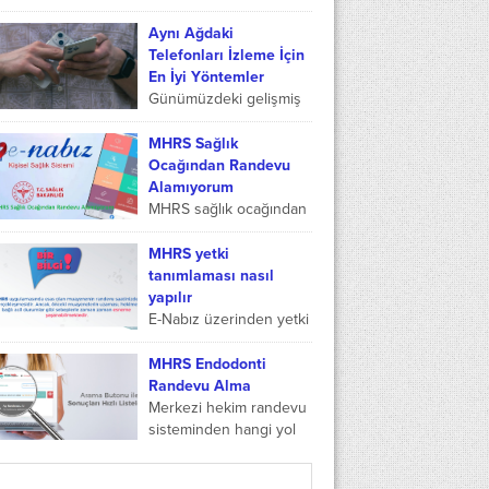
bilgi almak
isteyebilirsiniz. MHRS
Aynı Ağdaki
sistemi sağlık alanında
Telefonları İzleme İçin
vatandaşlara büyük
En İyi Yöntemler
kolaylık sağlıyor. Bir de...
Günümüzdeki gelişmiş
teknoloji, farklı cihazlara
uzaktan erişim
MHRS Sağlık
sağlayarak bu cihazları
Ocağından Randevu
takip etmenize olanak
Alamıyorum
sunar. Ağ tabanlı takip
MHRS sağlık ocağından
teknolojileri sayesinde
randevu alamıyorum
sizinle...
diye araştırma
MHRS yetki
yapıyorsunuz. Bazen
tanımlaması nasıl
sistemsel arızalar
yapılır
nedeni ile sağlık ocağı
E-Nabız üzerinden yetki
randevularında da
tanımlaması yapılabiliyor.
alınamama gibi
Bunun için çocuklarım
MHRS Endodonti
problemler...
bölümünde yer alan
Randevu Alma
kısma giriş yapmak ve
Merkezi hekim randevu
çocukların isimlerinin
sisteminden hangi yol
karşı kısmında bulunan...
izlenerek endodonti
bölümünden randevu