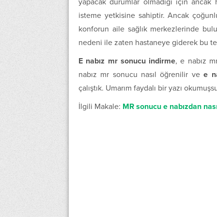
yapacak durumlar olmadığı için ancak h
isteme yetkisine sahiptir. Ancak çoğun
konforun aile sağlık merkezlerinde bul
nedeni ile zaten hastaneye giderek bu tetk
E nabız mr sonucu indirme
, e nabız m
nabız mr sonucu nasıl öğrenilir ve
e n
çalıştık. Umarım faydalı bir yazı okumuşs
İlgili Makale:
MR sonucu e nabızdan nasıl 