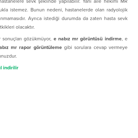
astanelere sevk şeklinde yapılabilir. Yani aile hekimi MR
lukla istemez. Bunun nedeni, hastanelerde olan radyolojik
unmamasıdır. Ayrıca istediği durumda da zaten hasta sevk
ikleri olacaktır.
r sonuçları gözükmüyor,
e nabız mr görüntüsü indirme
, e
abız mr rapor görüntüleme
gibi sorulara cevap vermeye
unuzdur.
indirilir