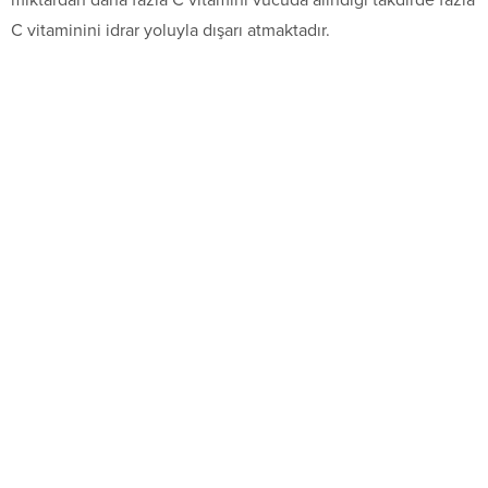
miktardan daha fazla C vitamini vücuda alındığı takdirde fazla
C vitaminini idrar yoluyla dışarı atmaktadır.