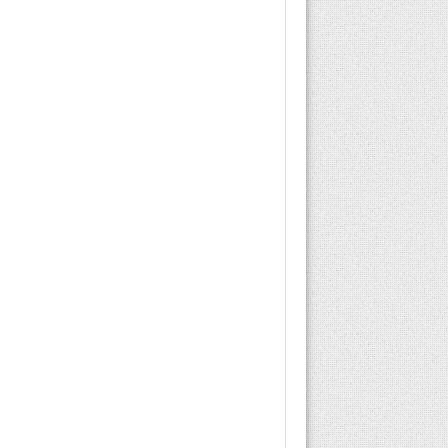
hangi ilaçları yazabilir
gibi sorular hakkında...