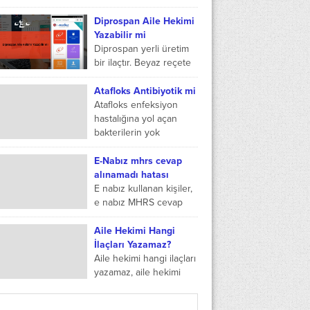
birçok işlemde...
antibiyotik etkili bir ilaç
olarak bilinir. İlacın
Diprospan Aile Hekimi
içerisinde birden fazla
Yazabilir mi
faydalı etken madde
Diprospan yerli üretim
vardır....
bir ilaçtır. Beyaz reçete
ile satılmaktadır.
Diprospan
Atafloks Antibiyotik mi
enjeksiyonluk
Atafloks enfeksiyon
süspansiyon ismi ile
hastalığına yol açan
ilacın tam adı
bakterilerin yok
geçmektedir. 1x1 ml....
olmasında
kullanılmaktadır. Atafloks
E-Nabız mhrs cevap
güçlü etkisi ile vücuda
alınamadı hatası
yerleşen bakterileri kısa
E nabız kullanan kişiler,
sürede öldürür.
e nabız MHRS cevap
Özellikle...
alınamadı ibaresinden
çok şikayet etmektedir.
Aile Hekimi Hangi
Peki bu ne demektir?
İlaçları Yazamaz?
Detayları burada
Aile hekimi hangi ilaçları
bulabileceğiniz...
yazamaz, aile hekimi
uzmanı hangi ilaçları
yazamaz ve aile hekimi