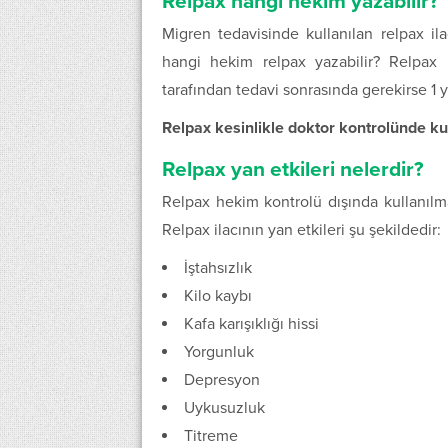
Relpax hangi hekim yazabilir?
Migren tedavisinde kullanılan relpax il
hangi hekim relpax yazabilir? Relpax i
tarafından tedavi sonrasında gerekirse 1 y
Relpax kesinlikle doktor kontrolünde kul
Relpax yan etkileri nelerdir?
Relpax hekim kontrolü dışında kullanılmam
Relpax ilacının yan etkileri şu şekildedir:
İştahsızlık
Kilo kaybı
Kafa karışıklığı hissi
Yorgunluk
Depresyon
Uykusuzluk
Titreme