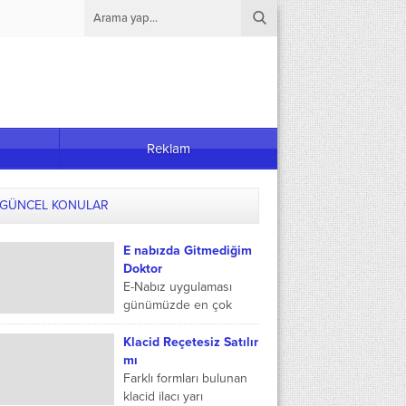
Reklam
GÜNCEL KONULAR
E nabızda Gitmediğim
Doktor
E-Nabız uygulaması
günümüzde en çok
kullanılan bizlere
hastanede yaptığımız
Klacid Reçetesiz Satılır
tüm işlemleri gösteren
mı
ve ileriye yönelik
Farklı formları bulunan
hastane randevusu gibi
klacid ilacı yarı