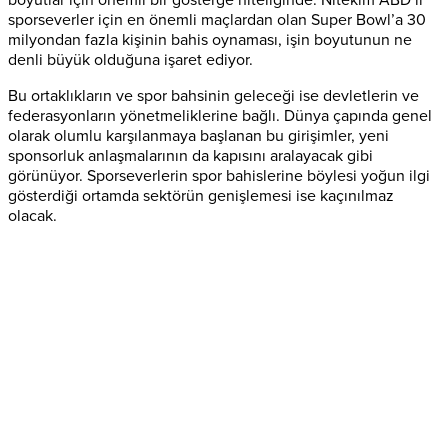
sporseverler için en önemli maçlardan olan Super Bowl’a 30
milyondan fazla kişinin bahis oynaması, işin boyutunun ne
denli büyük olduğuna işaret ediyor.
Bu ortaklıkların ve spor bahsinin geleceği ise devletlerin ve
federasyonların yönetmeliklerine bağlı. Dünya çapında genel
olarak olumlu karşılanmaya başlanan bu girişimler, yeni
sponsorluk anlaşmalarının da kapısını aralayacak gibi
görünüyor. Sporseverlerin spor bahislerine böylesi yoğun ilgi
gösterdiği ortamda sektörün genişlemesi ise kaçınılmaz
olacak.