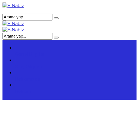
Genel Bilgiler
Giriş Bilgileri
Hakkımızda
Reklam