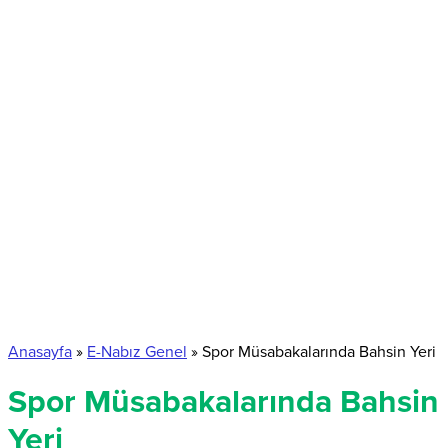
Anasayfa
»
E-Nabız Genel
»
Spor Müsabakalarında Bahsin Yeri
Spor Müsabakalarında Bahsin
Yeri