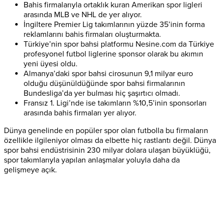
Bahis firmalarıyla ortaklık kuran Amerikan spor ligleri
arasında MLB ve NHL de yer alıyor.
İngiltere Premier Lig takımlarının yüzde 35’inin forma
reklamlarını bahis firmaları oluşturmakta.
Türkiye’nin spor bahsi platformu Nesine.com da Türkiye
profesyonel futbol liglerine sponsor olarak bu akımın
yeni üyesi oldu.
Almanya’daki spor bahsi cirosunun 9,1 milyar euro
olduğu düşünüldüğünde spor bahsi firmalarının
Bundesliga’da yer bulması hiç şaşırtıcı olmadı.
Fransız 1. Ligi’nde ise takımların %10,5’inin sponsorları
arasında bahis firmaları yer alıyor.
Dünya genelinde en popüler spor olan futbolla bu firmaların
özellikle ilgileniyor olması da elbette hiç rastlantı değil. Dünya
spor bahsi endüstrisinin 230 milyar dolara ulaşan büyüklüğü,
spor takımlarıyla yapılan anlaşmalar yoluyla daha da
gelişmeye açık.