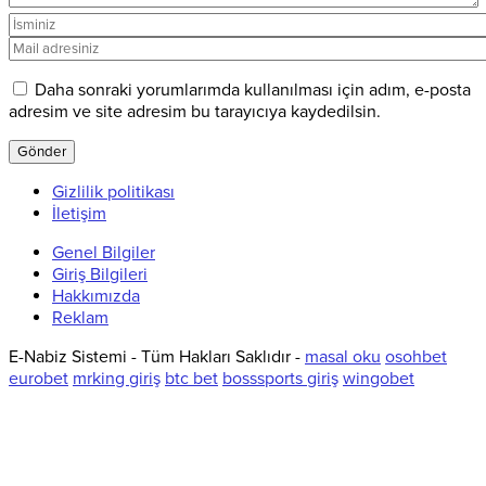
Daha sonraki yorumlarımda kullanılması için adım, e-posta
adresim ve site adresim bu tarayıcıya kaydedilsin.
Gizlilik politikası
İletişim
Genel Bilgiler
Giriş Bilgileri
Hakkımızda
Reklam
E-Nabiz Sistemi - Tüm Hakları Saklıdır -
masal oku
osohbet
eurobet
mrking giriş
btc bet
bosssports giriş
wingobet