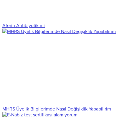
Aferin Antibiyotik mi
MHRS Üyelik Bilgilerimde Nasıl Değişiklik Yapabilirim