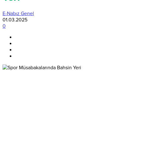
E-Nabız Genel
01.03.2025
0