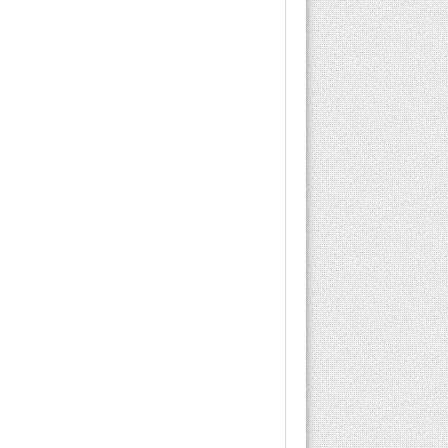
gözlüğü reçeteli mi,
okuma gözlüğü
reçetesiz alınır mı gibi...