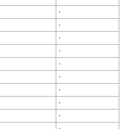
+
+
+
+
+
+
+
+
+
+