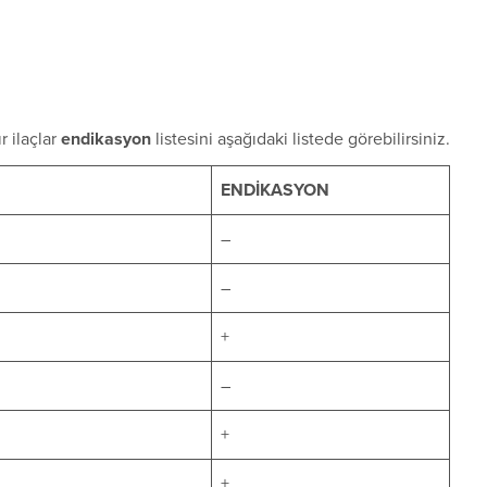
 ilaçlar
endikasyon
listesini aşağıdaki listede görebilirsiniz.
ENDİKASYON
–
–
+
–
+
+