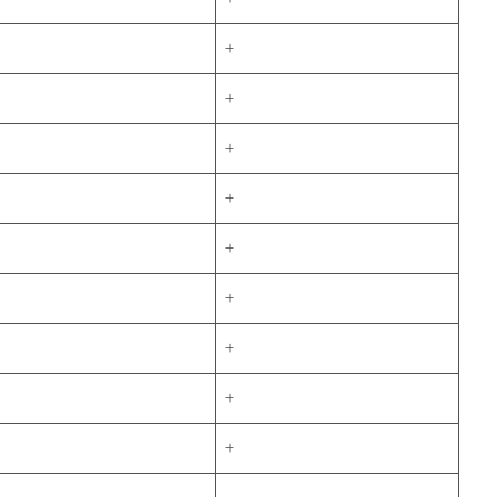
+
+
+
+
+
+
+
+
+