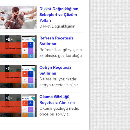
zatürre,...
fiyatı29.19 TLBarkod
numarası8699546095131Benical
Dikkat Dağınıklığının
endikasyonlarıAteş,
Sebepleri ve Çözüm
burun akıntısı ve ateş
Yolları
düşürücü tedavisinde
Dikkat Dağınıklığının
endikedir Etken
Sebepleri ve Çözüm
maddesi amoksisilin
Yolları Dikkat dağınıklığı
Refresh Reçetesiz
ve...
işte ve evde büyük bir
Satılır mı
sorun olabilir. Odağınızı
Refresh ilacı gözyaşının
hedeflerinizden
az olması, göz kuruluğu
uzaklaştırabilir ve
gibi durumlarda
görevde kalmak...
kullanılan bir göz
Cetryn Reçetesiz
damlası ilacıdır. Bu ilacın
Satılır mı
bazı çeşitleri de
Sizlere bu yazımızda
bulunmakta...
cetryn reçetesiz alınır
mı, cetryn reçetesiz
satılır mı, cetryn aç mı
Okuma Gözlüğü
tok mu ve hangi ilaçlarla
Reçetesiz Alınır mı
kullanılmaz...
Okuma gözlüğü nedir,
önce bu soruyla
cevabımızı paylaşalım ve
ardından okuma