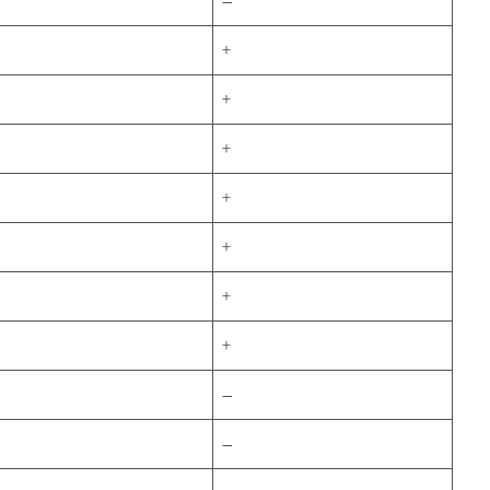
–
+
+
+
+
+
+
+
–
–