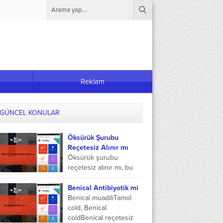
Reklam
GÜNCEL KONULAR
Öksürük Şurubu
Reçetesiz Alınır mı
Öksürük şurubu
reçetesiz alınır mı, bu
sorunun yanıtını merak
ediyorsunuz. Bilindiği
Benical Antibiyotik mi
üzere uzun süren
Benical muadiliTamol
öksürükler, ciğerlerin
cold, Benical
üşütülmesi ve giderek
coldBenical reçetesiz