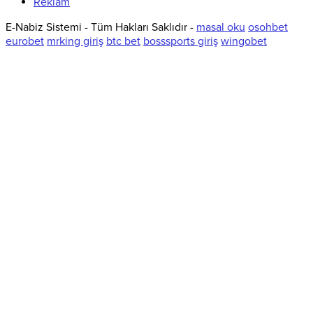
Reklam
E-Nabiz Sistemi - Tüm Hakları Saklıdır -
masal oku
osohbet
eurobet
mrking giriş
btc bet
bosssports giriş
wingobet