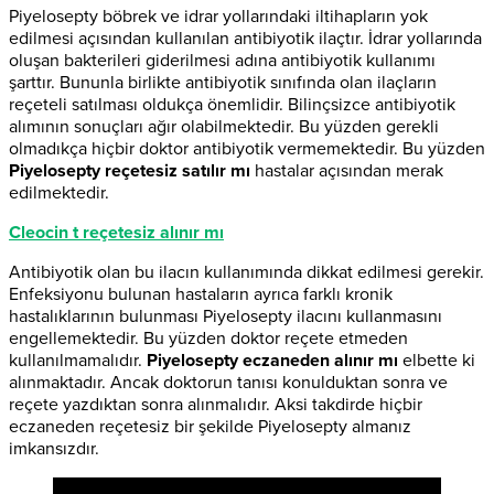
Piyelosepty böbrek ve idrar yollarındaki iltihapların yok
edilmesi açısından kullanılan antibiyotik ilaçtır. İdrar yollarında
oluşan bakterileri giderilmesi adına antibiyotik kullanımı
şarttır. Bununla birlikte antibiyotik sınıfında olan ilaçların
reçeteli satılması oldukça önemlidir. Bilinçsizce antibiyotik
alımının sonuçları ağır olabilmektedir. Bu yüzden gerekli
olmadıkça hiçbir doktor antibiyotik vermemektedir. Bu yüzden
Piyelosepty reçetesiz satılır mı
hastalar açısından merak
edilmektedir.
Cleocin t reçetesiz alınır mı
Antibiyotik olan bu ilacın kullanımında dikkat edilmesi gerekir.
Enfeksiyonu bulunan hastaların ayrıca farklı kronik
hastalıklarının bulunması Piyelosepty ilacını kullanmasını
engellemektedir. Bu yüzden doktor reçete etmeden
kullanılmamalıdır.
Piyelosepty eczaneden alınır mı
elbette ki
alınmaktadır. Ancak doktorun tanısı konulduktan sonra ve
reçete yazdıktan sonra alınmalıdır. Aksi takdirde hiçbir
eczaneden reçetesiz bir şekilde Piyelosepty almanız
imkansızdır.