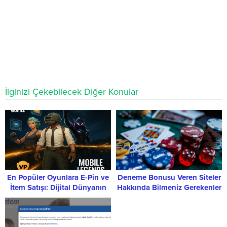
İlginizi Çekebilecek Diğer Konular
En Popüler Oyunlara E-Pin ve
Deneme Bonusu Veren Siteler
İtem Satışı: Dijital Dünyanın
Hakkında Bilmeniz Gerekenler
Kapılarını Oyuncu.com ile Açın