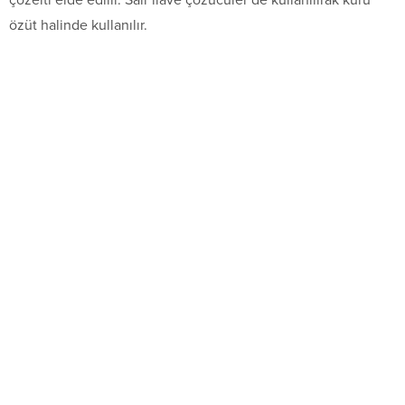
çözelti elde edilir. Sair ilave çözücüler de kullanılırak kuru
özüt halinde kullanılır.