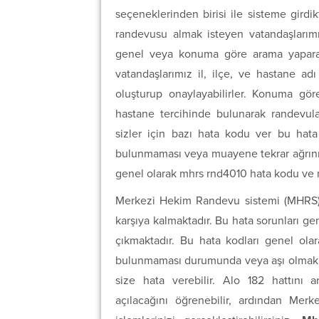
seçeneklerinden birisi ile sisteme gird
randevusu almak isteyen vatandaşlarım
genel veya konuma göre arama yaparak 
vatandaşlarımız il, ilçe, ve hastane adı
oluşturup onaylayabilirler. Konuma gö
hastane tercihinde bulunarak randevula
sizler için bazı hata kodu ver bu hat
bulunmaması veya muayene tekrar ağrınızı
genel olarak mhrs rnd4010 hata kodu ve 
Merkezi Hekim Randevu sistemi (MHRS) üz
karşıya kalmaktadır. Bu hata sorunları g
çıkmaktadır. Bu hata kodları genel ol
bulunmaması durumunda veya aşı olmak i
size hata verebilir. Alo 182 hattını 
açılacağını öğrenebilir, ardından Me