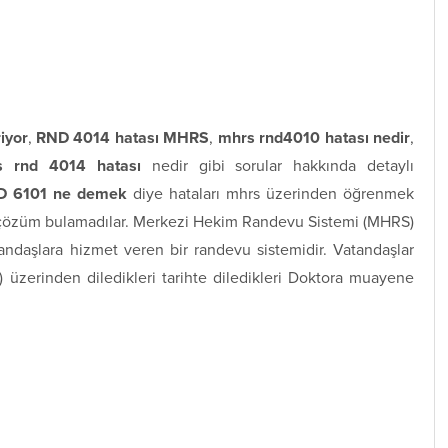
iyor
,
RND 4014 hatası MHRS
,
mhrs rnd4010 hatası
nedir
,
s rnd 4014 hatası
nedir gibi sorular hakkında detaylı
D 6101 ne demek
diye hataları mhrs üzerinden öğrenmek
r çözüm bulamadılar. Merkezi Hekim Randevu Sistemi (MHRS)
andaşlara hizmet veren bir randevu sistemidir. Vatandaşlar
zerinden diledikleri tarihte diledikleri Doktora muayene