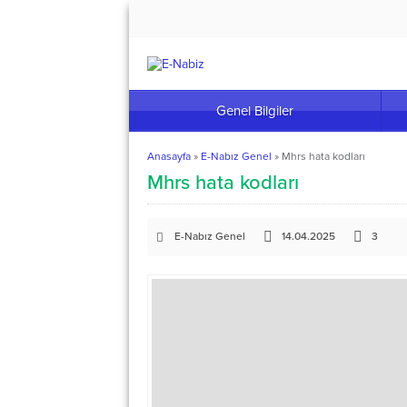
Genel Bilgiler
Anasayfa
»
E-Nabız Genel
»
Mhrs hata kodları
Mhrs hata kodları
E-Nabız Genel
14.04.2025
3