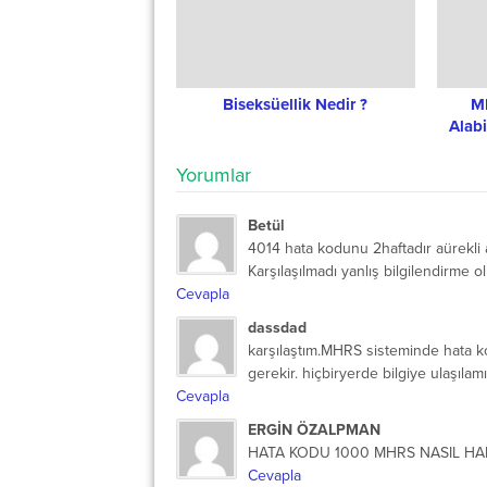
Biseksüellik Nedir ?
M
Alab
Yorumlar
Betül
4014 hata kodunu 2haftadır aürekli a
Karşılaşılmadı yanlış bilgilendirme o
Cevapla
dassdad
karşılaştım.MHRS sisteminde hata ko
gerekir. hiçbiryerde bilgiye ulaşılam
Cevapla
ERGİN ÖZALPMAN
HATA KODU 1000 MHRS NASIL H
Cevapla