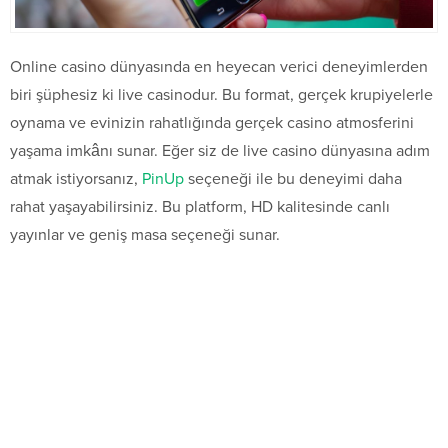
Online casino dünyasında en heyecan verici deneyimlerden
biri şüphesiz ki live casinodur. Bu format, gerçek krupiyelerle
oynama ve evinizin rahatlığında gerçek casino atmosferini
yaşama imkânı sunar. Eğer siz de live casino dünyasına adım
atmak istiyorsanız,
PinUp
seçeneği ile bu deneyimi daha
rahat yaşayabilirsiniz. Bu platform, HD kalitesinde canlı
yayınlar ve geniş masa seçeneği sunar.