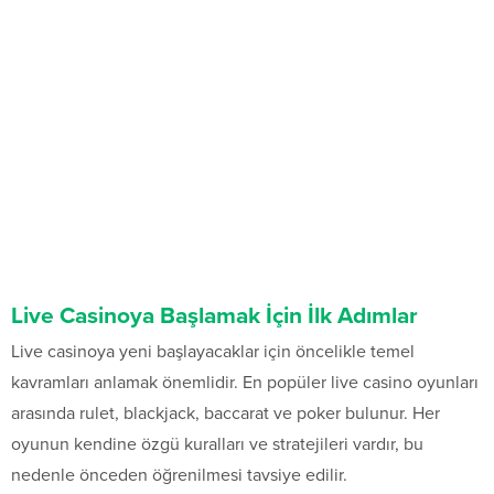
Live Casinoya Başlamak İçin İlk Adımlar
Live casinoya yeni başlayacaklar için öncelikle temel
kavramları anlamak önemlidir. En popüler live casino oyunları
arasında rulet, blackjack, baccarat ve poker bulunur. Her
oyunun kendine özgü kuralları ve stratejileri vardır, bu
nedenle önceden öğrenilmesi tavsiye edilir.