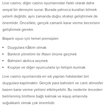
Live casino, diğer casino oyunlarından farklı olarak daha
sosyal bir deneyim sunar. Burada yalnızca kuralları bilmek
yeterli değildir, aynı zamanda doğru strateji geliştirmek de
önemlidir. Öncelikle, gerçek zamanlı karar verme becerisini
geliştirmek gerekir.
Başarılı oyun için temel prensipler:
Duygulara hâkim olmak
Bankrol yönetimi ile iflasın önüne geçmek
Bahisleri akıllıca seçmek
Krupiye ve diğer oyuncularla iyi iletişim kurmak
Live casino oyunlarında en sık yapılan hatalardan biri
duygulara kapılmaktır. Gerçek para bahisleri ve canlı atmosfer
bazen karar verme yetisini etkileyebilir. Bu nedenle önceden
belirlenmiş limitlere bağlı kalmak ve kayıp anlarında
soğukkanlı olmak çok önemlidir.