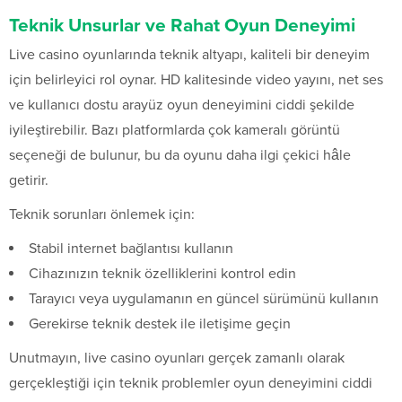
Teknik Unsurlar ve Rahat Oyun Deneyimi
Live casino oyunlarında teknik altyapı, kaliteli bir deneyim
için belirleyici rol oynar. HD kalitesinde video yayını, net ses
ve kullanıcı dostu arayüz oyun deneyimini ciddi şekilde
iyileştirebilir. Bazı platformlarda çok kameralı görüntü
seçeneği de bulunur, bu da oyunu daha ilgi çekici hâle
getirir.
Teknik sorunları önlemek için:
Stabil internet bağlantısı kullanın
Cihazınızın teknik özelliklerini kontrol edin
Tarayıcı veya uygulamanın en güncel sürümünü kullanın
Gerekirse teknik destek ile iletişime geçin
Unutmayın, live casino oyunları gerçek zamanlı olarak
gerçekleştiği için teknik problemler oyun deneyimini ciddi