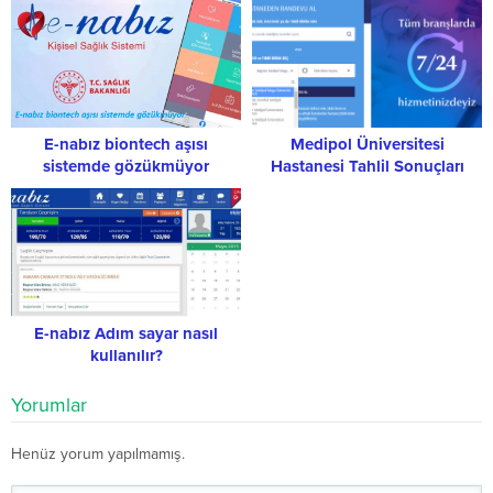
E-nabız biontech aşısı
Medipol Üniversitesi
sistemde gözükmüyor
Hastanesi Tahlil Sonuçları
Sorgulama
E-nabız Adım sayar nasıl
kullanılır?
Yorumlar
Henüz yorum yapılmamış.