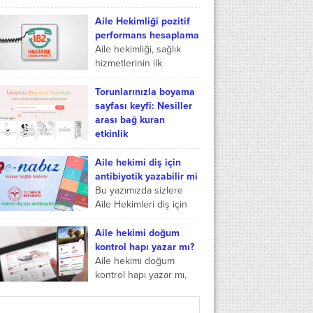
Bakanlığı tarafından
Aile Hekimliği Ödeme
kullanıma açılan...
ve Sözleşme
Aile Hekimliği pozitif
Yönetmeliğinin genel
performans hesaplama
amacı, Sağlık bakanlığı
Aile hekimliği, sağlık
tarafından, aile hekimliği
hizmetlerinin ilk
uygulama kapsamına
aşamasıdır. Aile
dahil...
hekimliği, sağlık sektörü
Torunlarınızla boyama
çalışanları tarafından
sayfası keyfi: Nesiller
sağlanan aile sağlığı
arası bağ kuran
merkezlerinde verilen
etkinlik
bir hizmettir. Aile...
Torunlarınız ziyarete
geldiğinde ekransız,
Aile hekimi diş için
sakin ve birlikte
antibiyotik yazabilir mi
yapılabilecek bir etkinlik
Bu yazımızda sizlere
arıyorsanız boyama
Aile Hekimleri diş için
sayfası tam aradığınız
antibiyotik yazabilmekte
çözüm olabilir. Renkli
midir? Aile hekimleri
Aile hekimi doğum
kalemler, bir...
gerek duyulduğunda
kontrol hapı yazar mı?
diş rahatsızlıklarına
Aile hekimi doğum
bakar mı? Sorularının
kontrol hapı yazar mı,
cevabını...
aile hekimi doğum
kontrol hapı verir mi,