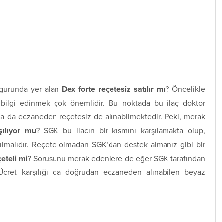
aç gurunda yer alan
Dex forte reçetesiz satılır mı
? Öncelikle
ı bilgi edinmek çok önemlidir. Bu noktada bu ilaç doktor
sa da eczaneden reçetesiz de alınabilmektedir. Peki, merak
ılıyor mu
? SGK bu ilacın bir kısmını karşılamakta olup,
zılmalıdır. Reçete olmadan SGK’dan destek almanız gibi bir
eteli mi
? Sorusunu merak edenlere de eğer SGK tarafından
z. Ücret karşılığı da doğrudan eczaneden alınabilen beyaz