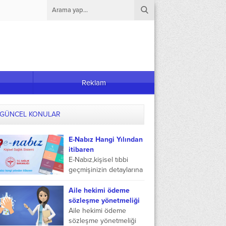
Reklam
GÜNCEL KONULAR
E-Nabız Hangi Yılından
itibaren
E-Nabız,kişisel tıbbi
geçmişinizin detaylarına
bakarak sağlığınız ile
ilgili bilgilere
Aile hekimi ödeme
ulaşabileceğiniz yararlı
sözleşme yönetmeliği
bir hizmettir. Türkiye
Aile hekimi ödeme
Cumhuriyeti Sağlık
sözleşme yönetmeliği