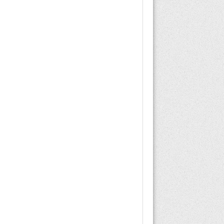
aile hekimi ücretsiz
doğum kontrol hapı...