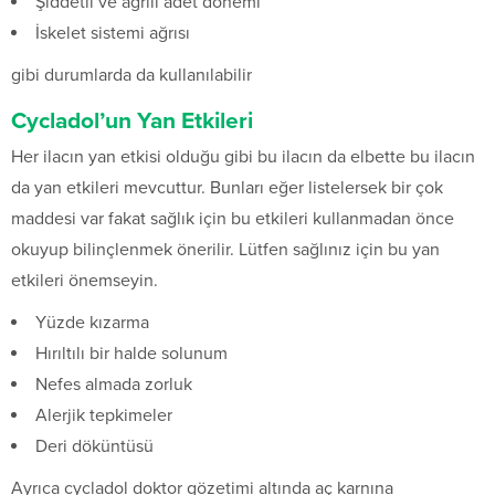
Şiddetli ve ağrılı adet dönemi
İskelet sistemi ağrısı
gibi durumlarda da kullanılabilir
Cycladol’un Yan Etkileri
Her ilacın yan etkisi olduğu gibi bu ilacın da elbette bu ilacın
da yan etkileri mevcuttur. Bunları eğer listelersek bir çok
maddesi var fakat sağlık için bu etkileri kullanmadan önce
okuyup bilinçlenmek önerilir. Lütfen sağlınız için bu yan
etkileri önemseyin.
Yüzde kızarma
Hırıltılı bir halde solunum
Nefes almada zorluk
Alerjik tepkimeler
Deri döküntüsü
Ayrıca cycladol doktor gözetimi altında aç karnına