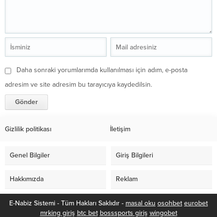
Daha sonraki yorumlarımda kullanılması için adım, e-posta
adresim ve site adresim bu tarayıcıya kaydedilsin.
Gizlilik politikası
İletişim
Genel Bilgiler
Giriş Bilgileri
Hakkımızda
Reklam
E-Nabiz Sistemi - Tüm Hakları Saklıdır -
masal oku
osohbet
eurobet
mrking giriş
btc bet
bosssports giriş
wingobet