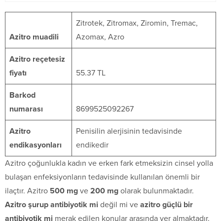
Zitrotek, Zitromax, Ziromin, Tremac,
Azitro muadili
Azomax, Azro
Azitro reçetesiz
fiyatı
55.37 TL
Barkod
numarası
8699525092267
Azitro
Penisilin alerjisinin tedavisinde
endikasyonları
endikedir
Azitro çoğunlukla kadın ve erken fark etmeksizin cinsel yolla
bulaşan enfeksiyonların tedavisinde kullanılan önemli bir
ilaçtır. Azitro
500 mg
ve
200 mg
olarak bulunmaktadır.
Azitro şurup antibiyotik mi
değil mi ve
azitro güçlü bir
antibiyotik mi
merak edilen konular arasında yer almaktadır.