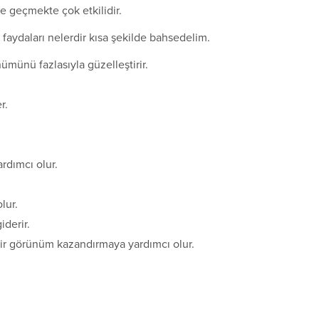
 geçmekte çok etkilidir.
faydaları nelerdir kısa şekilde bahsedelim.
nümünü fazlasıyla güzelleştirir.
r.
rdımcı olur.
lur.
iderir.
bir görünüm kazandırmaya yardımcı olur.