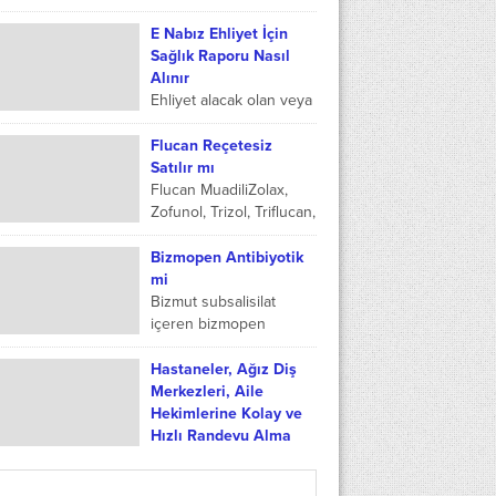
biçimde kontrol
merkezlerinin görevleri
etmesini sağlayan
nelerdir, aile hekimliği
E Nabız Ehliyet İçin
yapıların...
nedir nasıl çalışır ve aile
Sağlık Raporu Nasıl
hekimi hangi hastalıklara
Alınır
bakıyor...
Ehliyet alacak olan veya
yeniletecek olan
vatandaşların ihtiyaç
Flucan Reçetesiz
duyduğu sağlık
Satılır mı
raporunun nereden
Flucan MuadiliZolax,
alındığı sürücü ve
Zofunol, Trizol, Triflucan,
sürücü adayı tarafından
Kandizol, Candimax,
araştırılır. Sağlık...
CandidinFlucan Fiyat
Bizmopen Antibiyotik
202329.07 TLBarkod
mi
Numarası8699532151407Reçete
Bizmut subsalisilat
RengiBeyaz reçete ile
içeren bizmopen
satılmaktadır Flucan
kullanma talimatna
mantar
uyularak içilmesi
Hastaneler, Ağız Diş
enfeksiyonlarının
gereken bir ilaç türüdür.
Merkezleri, Aile
giderilmesi adına...
Bizmopen antibiyotik mi
Hekimlerine Kolay ve
diye bakıldığında
Hızlı Randevu Alma
antibiyotik olmadığı ve...
Aile hekimleri en hızlı
randevu alma, ağız ve