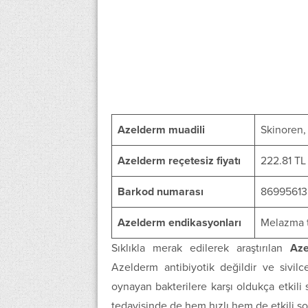
Azelderm muadili
Skinoren,
Azelderm reçetesiz fiyatı
222.81 TL
Barkod numarası
86995613
Azelderm endikasyonları
Melazma t
Sıklıkla merak edilerek araştırılan
Aze
Azelderm antibiyotik değildir ve sivilc
oynayan bakterilere karşı oldukça etkili
tedavisinde de hem hızlı hem de etkili son