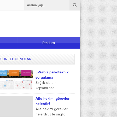
Reklam
GÜNCEL KONULAR
E-Nabız psikoteknik
sorgulama
Sağlık sistemi
kapsamınca
vatandaşların birçok
farklı imkandan
Aile hekimi görevleri
yararlanmasını ve
nelerdir?
neticesinde sağlık
Aile hekimi görevleri
süreçlerini çok daha iyi
nelerdir, aile sağlığı