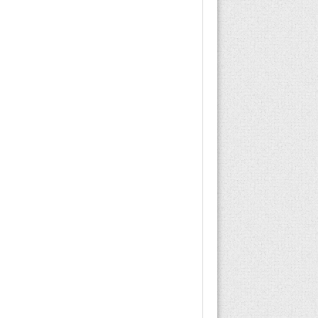
diş sağlığı merkezleri en
kolay alma ve
hastanelerden en hızlı
randevu almanın...