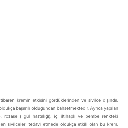
itibaren kremin etkisini gördüklerinden ve sivilce dışında,
oldukça başarılı olduğundan bahsetmektedir. Ayrıca yapılan
ce, rozase ( gül hastalığı), içi iltihaplı ve pembe renkteki
den sivilceleri tedavi etmede oldukça etkili olan bu krem,