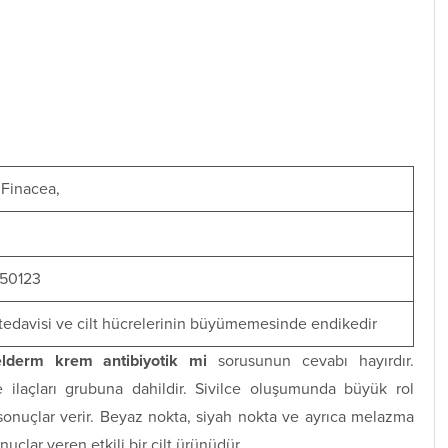
 Finacea,
50123
edavisi ve cilt hücrelerinin büyümemesinde endikedir
lderm krem antibiyotik mi
sorusunun cevabı hayırdır.
e ilaçları grubuna dahildir. Sivilce oluşumunda büyük rol
 sonuçlar verir. Beyaz nokta, siyah nokta ve ayrıca melazma
uçlar veren etkili bir cilt ürünüdür.