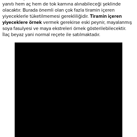
yanıtı hem aç hem de tok karnına alınabileceği şeklinde
olacaktır. Burada önemli olan çok fazla tiramin içeren
yiyeceklerle tüketilmemesi gerekliliğidir.
Tiramin içeren
yiyeceklere örnek
vermek gerekirse eski peynir, mayalanmış
soya fasulyesi ve maya ekstreleri örnek gösterilebilecektir.
İlaç beyaz yani normal reçete ile satılmaktadır.