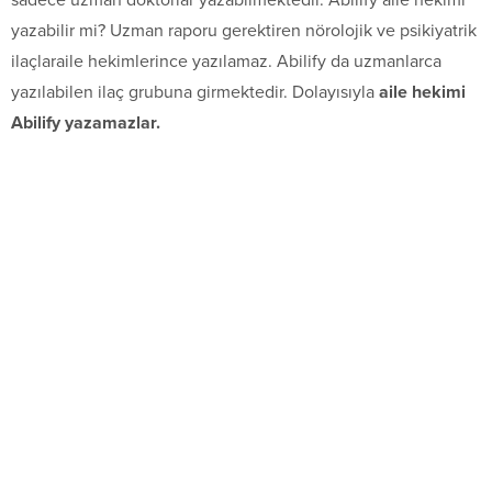
sadece uzman doktorlar yazabilmektedir. Abilify aile hekimi
yazabilir mi? Uzman raporu gerektiren nörolojik ve psikiyatrik
ilaçlaraile hekimlerince yazılamaz. Abilify da uzmanlarca
yazılabilen ilaç grubuna girmektedir. Dolayısıyla
aile hekimi
Abilify yazamazlar.