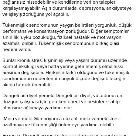
bağlantısız hissedebilir ve kendilerine verilen talepleri
karşılayamayabilir. Aşırı durumlarda, depresyona, anksiyeteye
ve işleyiş zorluğuna yol açabilir.
Tükenmişlik sendromunun yaygın belirtileri yorgunluk, düşük
performans ve konsantrasyon zorluğudur. Diğer semptomlar
sinirlilik, uyku bozukluğu, fiziksel hastalık ve motivasyon
azalması olabilir. Tükenmişlik sendromunun birkaç olası
nedeni vardır.
Bunlar kronik stres, kişinin işi veya yaşam durumu üzerinde
kontrol eksikliği veya hatta yerine getirilmemiş olma hissi
arasında değişebilir. Herkesin farklı olduğunu ve tükenmişlik
sendromunun nedenlerinin büyük ölçüde değişebileceğini
akılda tutmak önemlidir.
Dengeli bir diyet yemek: Dengeli bir diyet, vücudunuzun
düzgün çalışması için gereken enerji ve besinlere sahip
olmasını sağlamaya yardımcı olur.
Mola vermek: Gün boyunca düzenli mola vermek stresi
azaltmaya ve tükenmişliği önlemeye yardımcı olabilir.
Egzersiz: Düzenli egzersiz stresi azaltmaya ve genel refahı