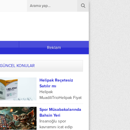
Reklam
GÜNCEL KONULAR
Helipak Reçetesiz
Satılır mı
Helipak
MuadiliTrioHelipak Fiyat
2023166.51 TLBarkod
Numarası8699638224418Reçete
Spor Müsabakalarında
RengiBeyaz reçete ile
Bahsin Yeri
satılmaktadır Helipak alt
İnsanoğlu spor
batın organı olan ince
kavramını icat edip