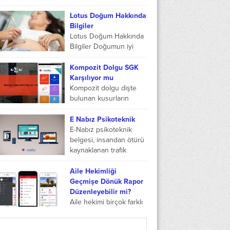
bağırsak ve midede
kendi arasında
oluşan bakterilerin...
yarışmalar düzenlemeye
Lotus Doğum Hakkında
başladığından bu yana
Bilgiler
bahis, sporun ayrılmaz
Lotus Doğum Hakkında
bir parçası olageldi.
Bilgiler Doğumun iyi
Seyirciler arasında...
geçmesi anne ve bebek
için önemlidir. Sağlıklı bir
Kompozit Dolgu SGK
doğum herkesin
Karşılıyor mu
isteyeceği bir detaydır.
Kompozit dolgu dişte
Son yıllarda...
bulunan kusurların
giderilmesinde etkilidir.
Dişlerde bulunan çatlak,
E Nabız Psikoteknik
çürük ve kırıklar diş
E-Nabız psikoteknik
görüntüsü açısından
belgesi, insandan ötürü
rahatsız edicidir.
kaynaklanan trafik
Bununla birlikte...
kazalarını en aza
indirgemek, sürücü
Aile Hekimliği
trafikten çıktığı zaman
Geçmişe Dönük Rapor
hız ve hafıza kontrolü
Düzenleyebilir mi?
gibi...
Aile hekimi birçok farklı
durum için sağlık raporu
düzenleyebilir. Aile