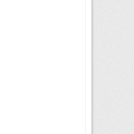
hekiminin
düzenleyeceği raporlar
bir kere de 10 gün ve
toplam...