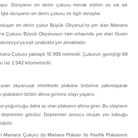
uşur. Dünyanın en derin çukuru merak edilen ve sık sık
İşte dünyanın en derin çukuru ile ilgili detaylar.
a oluşan en derin çukur Büyük Okyanus’ta yer alan Mariana
ana Çukuru Büyük Okyanusun tam ortasında yer alan Guam
onezya’ya eşit uzaklıkta yer almaktadır.
iana Çukuru yaklaşık 10.995 metredir. Çukurun genişliği 69
 ise 2.542 kilometredir.
an okyanusal nitelikteki plakalar birbirine yakınlaşarak
plakaların birbiri altına girmesi olayı yaşanır.
a yoğunluğu daha az olan plakanın altına girer. Bu olayların
li depremler görülür. Depremler sonucu oluşan yer kabuğu
abilir.
n Mariana Çukuru da Mariana Plakası ile Pasifik Plakasının