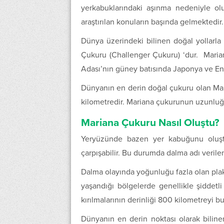
yerkabuklarındaki aşınma nedeniyle ol
araştırılan konuların başında gelmektedir. 
Dünya üzerindeki bilinen doğal yollarl
Çukuru (Challenger Çukuru) ‘dur. Mari
Adası’nın güney batısında Japonya ve End
Dünyanın en derin doğal çukuru olan Mar
kilometredir. Mariana çukurunun uzunluğu
Mariana Çukuru Nasıl Oluştu?
Yeryüzünde bazen yer kabuğunu oluştur
çarpışabilir. Bu durumda dalma adı verilen 
Dalma olayında yoğunluğu fazla olan plak
yaşandığı bölgelerde genellikle şiddet
kırılmalarının derinliği 800 kilometreyi bul
Dünyanın en derin noktası olarak biline