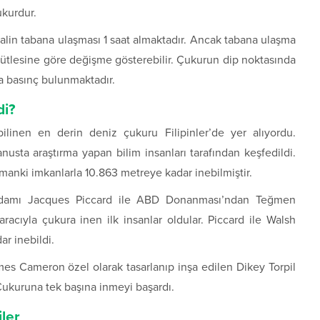
kurdur.
talin tabana ulaşması 1 saat almaktadır. Ancak tabana ulaşma
ütlesine göre değişme gösterebilir. Çukurun dip noktasında
a basınç bulunmaktadır.
di?
inen en derin deniz çukuru Filipinler’de yer alıyordu.
sta araştırma yapan bilim insanları tarafından keşfedildi.
anki imkanlarla 10.863 metreye kadar inebilmiştir.
m adamı Jacques Piccard ile ABD Donanması’ndan Teğmen
acıyla çukura inen ilk insanlar oldular. Piccard ile Walsh
dar inebildi.
s Cameron özel olarak tasarlanıp inşa edilen Dikey Torpil
 Çukuruna tek başına inmeyi başardı.
ler