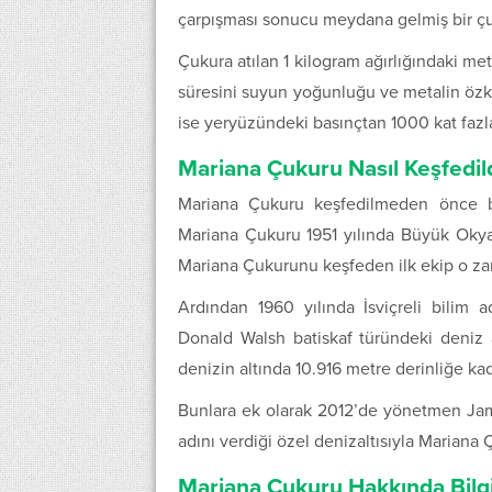
çarpışması sonucu meydana gelmiş bir çu
Çukura atılan 1 kilogram ağırlığındaki me
süresini suyun yoğunluğu ve metalin özk
ise yeryüzündeki basınçtan 1000 kat fazl
Mariana Çukuru Nasıl Keşfedil
Mariana Çukuru keşfedilmeden önce bil
Mariana Çukuru 1951 yılında Büyük Okyanu
Mariana Çukurunu keşfeden ilk ekip o zam
Ardından 1960 yılında İsviçreli bili
Donald Walsh batiskaf türündeki deniz ar
denizin altında 10.916 metre derinliğe ka
Bunlara ek olarak 2012’de yönetmen Jame
adını verdiği özel denizaltısıyla Mariana
Mariana Çukuru Hakkında Bilgi