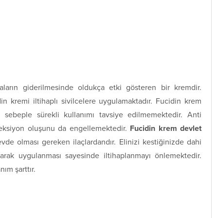
ların giderilmesinde oldukça etki gösteren bir kremdir.
in kremi iltihaplı sivilcelere uygulamaktadır. Fucidin krem
Bu sebeple sürekli kullanımı tavsiye edilmemektedir. Anti
feksiyon oluşunu da engellemektedir.
Fucidin krem devlet
de olması gereken ilaçlardandır. Elinizi kestiğinizde dahi
larak uygulanması sayesinde iltihaplanmayı önlemektedir.
ım şarttır.