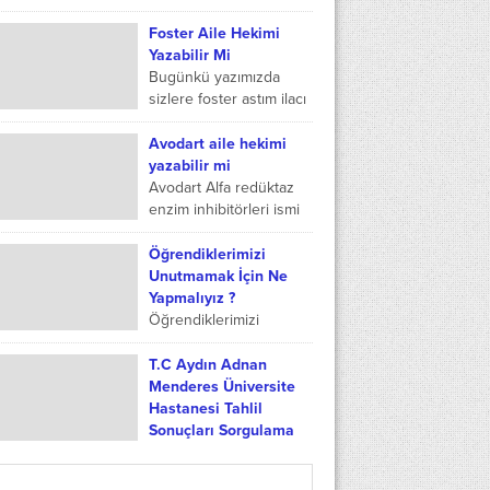
sağlıkta...
sektörünün en önemli
birimlerinden olan e-
Foster Aile Hekimi
nabız sisteminde dil
Yazabilir Mi
değiştirmenin nasıl
Bugünkü yazımızda
yapıldığını adım adım
sizlere foster astım ilacı
göstereceğim. E-nabız...
ne işe yarar, foster
astım ilacı sağlık
Avodart aile hekimi
ocaklarında yazılabilir mi
yazabilir mi
ve foster ilacı fiyat...
Avodart Alfa redüktaz
enzim inhibitörleri ismi
verilen ilaç grubunda
yer almaktadır. Prostat
Öğrendiklerimizi
büyümesi olan
Unutmamak İçin Ne
erkeklerin tedavilerinde
Yapmalıyız ?
kullanılmakta olan bir
Öğrendiklerimizi
ilaçtır. Avodart...
Unutmamak İçin Ne
Yapmalıyız ?
T.C Aydın Adnan
Öğrenmenin önemli bir
Menderes Üniversite
parçası, kazandığımız
Hastanesi Tahlil
bilgiyi korumaktır.
Sonuçları Sorgulama
Öğrendiklerimizi
T.C Aydın Adnan
hatırlamak önemlidir,
Menderes Üniversite