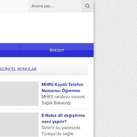
Reklam
GÜNCEL KONULAR
MHRS Kayıtlı Telefon
Numarası Öğrenme
MHRS randevu sistemi,
Sağlık Bakanlığı
tarafından Türkiye’nin
her yerinden rahatlıkla
E-Nabız dil değiştirme
ulaşmayı sağlayan ve
nasıl yapılır?
verimli bir sağlık hizmeti
Sizlere bu yazımızda
sunmayı hedefleyen
Türkiye’de sağlık