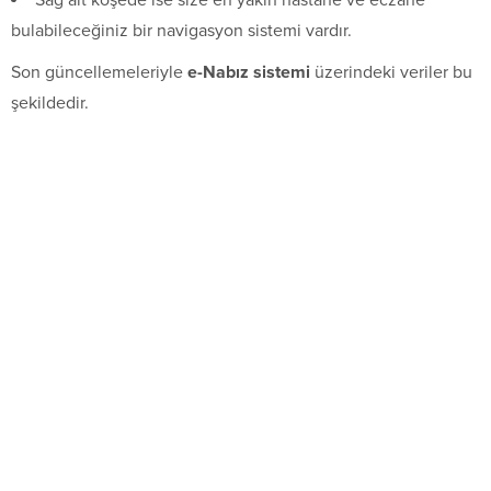
Sağ alt köşede ise size en yakın hastane ve eczane
bulabileceğiniz bir navigasyon sistemi vardır.
Son güncellemeleriyle
e-Nabız sistemi
üzerindeki veriler bu
şekildedir.